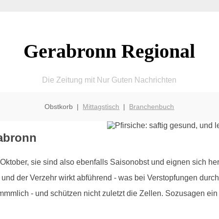
Gerabronn Regional
Die Zeitung mit Nur Guten Nachrichten
Obstkorb |
Mittagstisch
|
Branchenbuch
rabronn
 Oktober, sie sind also ebenfalls Saisonobst und eignen sich h
nd der Verzehr wirkt abführend - was bei Verstopfungen durchau
kömmmlich - und schützen nicht zuletzt die Zellen. Sozusagen ei