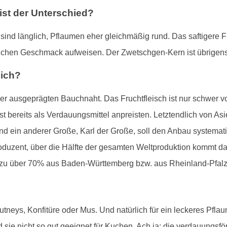
st der Unterschied?
ind länglich, Pflaumen eher gleichmäßig rund. Das saftigere Fr
ichen Geschmack aufweisen. Der Zwetschgen-Kern ist übrigens e
lich?
ner ausgeprägten Bauchnaht. Das Fruchtfleisch ist nur schwer 
t bereits als Verdauungsmittel anpreisten. Letztendlich von As
d ein anderer Große, Karl der Große, soll den Anbau systemat
oduzent, über die Hälfte der gesamten Weltproduktion kommt d
zu über 70% aus Baden-Württemberg bzw. aus Rheinland-Pfalz
utneys, Konfitüre oder Mus. Und natürlich für ein leckeres Pfl
 sie nicht so gut geeignet für Kuchen. Ach ja: die verdauungs