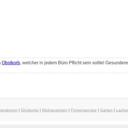
m
Obstkorb
, welcher in jedem Büro Pflicht sein sollte! Gesunder
Gerabronn
|
Girokonto
|
Kleinanzeigen
|
Firmenservice
|
Garten
|
Lache